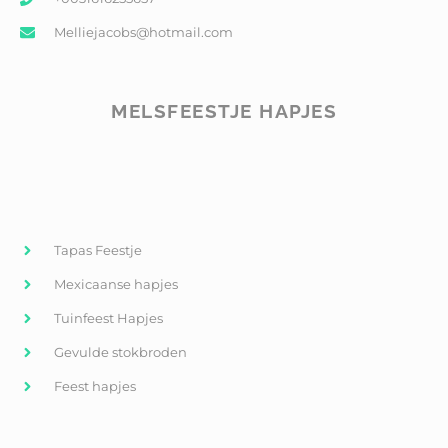
Melliejacobs@hotmail.com
MELSFEESTJE HAPJES
Tapas Feestje
Mexicaanse hapjes
Tuinfeest Hapjes
Gevulde stokbroden
Feest hapjes