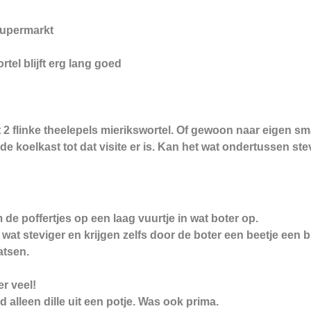
 supermarkt
tel blijft erg lang goed
2 flinke theelepels mierikswortel. Of gewoon naar eigen sm
de koelkast tot dat visite er is. Kan het wat ondertussen st
e poffertjes op een laag vuurtje in wat boter op.
at steviger en krijgen zelfs door de boter een beetje een bi
atsen.
r veel!
d alleen dille uit een potje. Was ook prima.