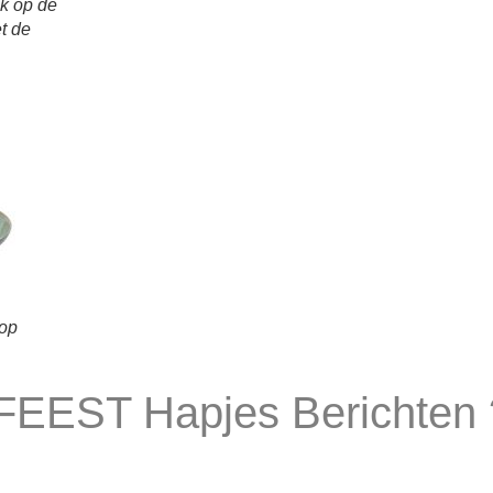
ik op de
t de
 op
FEEST Hapjes Berichten 