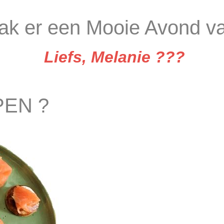
aak er een Mooie Avond v
Liefs, Melanie ??‍?
PEN ?