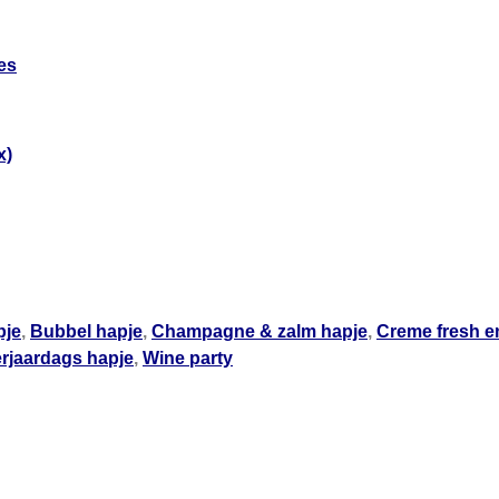
es
x)
pje
,
Bubbel hapje
,
Champagne & zalm hapje
,
Creme fresh e
rjaardags hapje
,
Wine party