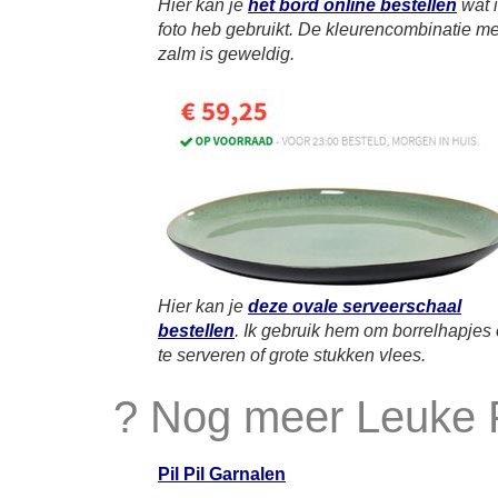
Hier kan je
het bord online bestellen
wat 
foto heb gebruikt. De kleurencombinatie me
zalm is geweldig.
Hier kan je
deze ovale serveerschaal
bestellen
. Ik gebruik hem om borrelhapjes
te serveren of grote stukken vlees.
? Nog meer Leuke 
Pil Pil Garnalen