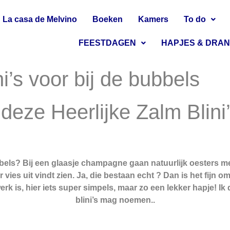
La casa de Melvino
Boeken
Kamers
To do
FEESTDAGEN
HAPJES & DRA
i’s voor bij de bubbels
 deze Heerlijke Zalm Blin
bels? Bij een glaasje champagne gaan natuurlijk oesters me
 vies uit vindt zien. Ja, die bestaan echt ? Dan is het fijn 
 is, hier iets super simpels, maar zo een lekker hapje! Ik de
blini’s mag noemen..