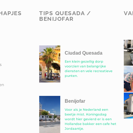
HAPJES
TIPS QUESADA /
VA
BENIJOFAR
Ciudad Quesada
Een klein gezellig dorp
s
voorzien van belangrijke
diensten en vele recreatieve
punten.
en
Benijofar
Voor als je Nederland een
beetje mist. Koningsdag
wordt hier gevierd er is een
Hollandse bakker een cafe het
Jordaantje.