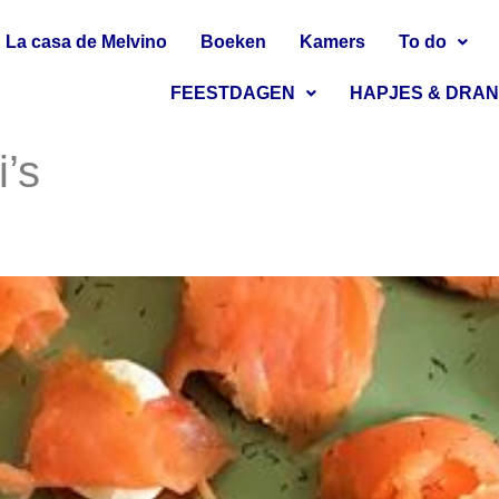
La casa de Melvino
Boeken
Kamers
To do
FEESTDAGEN
HAPJES & DRA
i’s