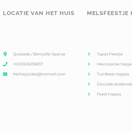
LOCATIE VAN HET HUIS
MELSFEESTJE 
Quesada / Benijofar Spanje
Tapas Feestje
+0031616255657
Mexicaanse hapje
Melliejacobs@hotmail.com
Tuinfeest Hapjes
Gevulde stokbrod
Feest hapjes