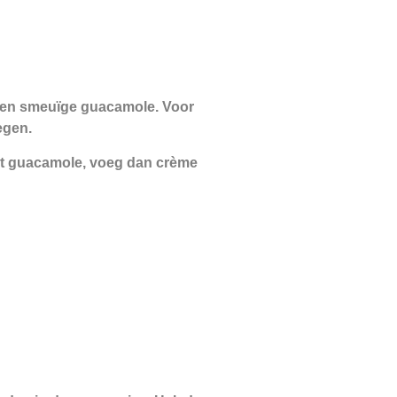
 een smeuïge guacamole. Voor
egen.
 met guacamole, voeg dan crème