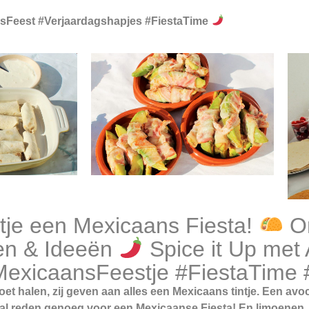
sFeest #Verjaardagshapjes #FiestaTime
je een Mexicaans Fiesta!
On
en & Ideeën
Spice it Up met
exicaansFeestje #FiestaTime
moet halen, zij geven aan alles een Mexicaans tintje. Een avo
h al reden genoeg voor een Mexicaanse Fiesta! En limoenen, a