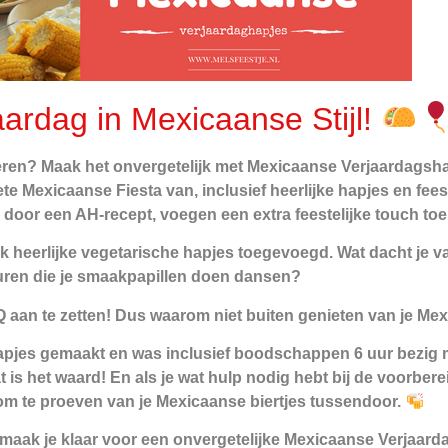
aardag in Mexicaanse Stijl!
seren? Maak het onvergetelijk met Mexicaanse Verjaardagsha
te Mexicaanse Fiesta van, inclusief heerlijke hapjes en feest
 door een AH-recept, voegen een extra feestelijke touch toe
ook heerlijke vegetarische hapjes toegevoegd. Wat dacht je
uren die je smaakpapillen doen dansen?
aan te zetten! Dus waarom niet buiten genieten van je Mex
pjes gemaakt en was inclusief boodschappen 6 uur bezig m
at is het waard! En als je wat hulp nodig hebt bij de voorbe
d om te proeven van je Mexicaanse biertjes tussendoor.
 maak je klaar voor een onvergetelijke Mexicaanse Verjaard