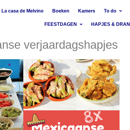
La casa de Melvino
Boeken
Kamers
To do
FEESTDAGEN
HAPJES & DRA
anse verjaardagshapjes