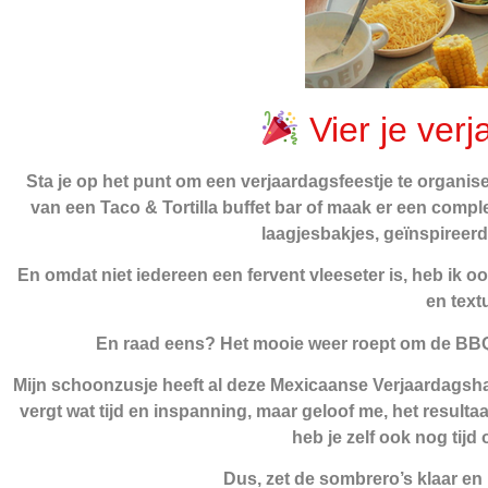
Vier je verj
Sta je op het punt om een verjaardagsfeestje te organi
van een Taco & Tortilla buffet bar of maak er een comple
laagjesbakjes, geïnspireerd
En omdat niet iedereen een fervent vleeseter is, heb ik 
en text
En raad eens? Het mooie weer roept om de BBQ 
Mijn schoonzusje heeft al deze Mexicaanse Verjaardagsha
vergt wat tijd en inspanning, maar geloof me, het resulta
heb je zelf ook nog tij
Dus, zet de sombrero’s klaar en