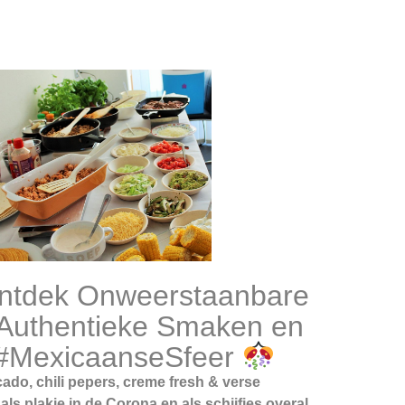
tdek Onweerstaanbare
 Authentieke Smaken en
 #MexicaanseSfeer
cado, chili pepers, creme fresh & verse
ls plakje in de Corona en als schijfjes overal