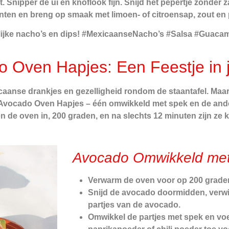
. Snipper de ui en knoflook fijn. Snijd het pepertje zonder
iënten en breng op smaak met limoen- of citroensap, zout en 
lijke nacho’s en dips! #MexicaanseNacho’s #Salsa #Guac
o Oven Hapjes: Een Feestje in 
icaanse drankjes en gezelligheid rondom de staantafel. Maar
e Avocado Oven Hapjes – één omwikkeld met spek en de and
de oven in, 200 graden, en na slechts 12 minuten zijn ze k
Avocado Omwikkeld met
Verwarm de oven voor op 200 grade
Snijd de avocado doormidden, verwij
partjes van de avocado.
Omwikkel de partjes met spek en v