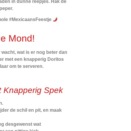
 zaden in dunne reepjes. Hak de
peper.
amole #MexicaansFeestje
je Mond!
 wacht, wat is er nog beter dan
er met een knapperig Doritos
laar om te serveren.
 Knapperig Spek
n.
der de schil en pit, en maak
oeg desgewenst wat