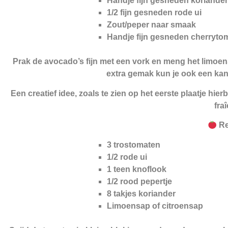
Handje fijn gesneden koriander
1/2 fijn gesneden rode ui
Zout/peper naar smaak
Handje fijn gesneden cherryto
Prak de avocado’s fijn met een vork en meng het limoe
extra gemak kun je ook een ka
Een creatief idee, zoals te zien op het eerste plaatje h
fra
Re
3 trostomaten
1/2 rode ui
1 teen knoflook
1/2 rood pepertje
8 takjes koriander
Limoensap of citroensap