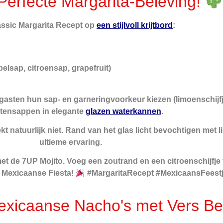
erfecte Margarita-Beleving!
lassic Margarita Recept op
een stijlvoll krijtbord
:
elsap, citroensap, grapefruit)
e gasten hun sap- en garneringvoorkeur kiezen (limoenschijf
tensappen in elegante
glazen waterkannen
.
t natuurlijk niet. Rand van het glas licht bevochtigen met 
ultieme ervaring.
et de 7UP Mojito. Voeg een zoutrand en een citroenschijfje t
uw Mexicaanse Fiesta!
#MargaritaRecept #MexicaansFeestj
exicaanse Nacho's met Vers Be