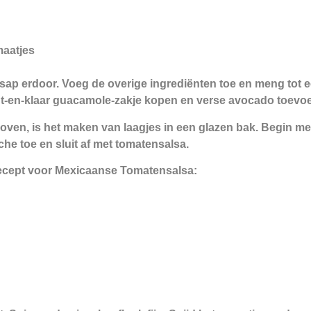
maatjes
nsap erdoor. Voeg de overige ingrediënten toe en meng tot
nt-en-klaar guacamole-zakje kopen en verse avocado toevo
ierboven, is het maken van laagjes in een glazen bak. Begin
îche toe en sluit af met tomatensalsa.
cept voor Mexicaanse Tomatensalsa: