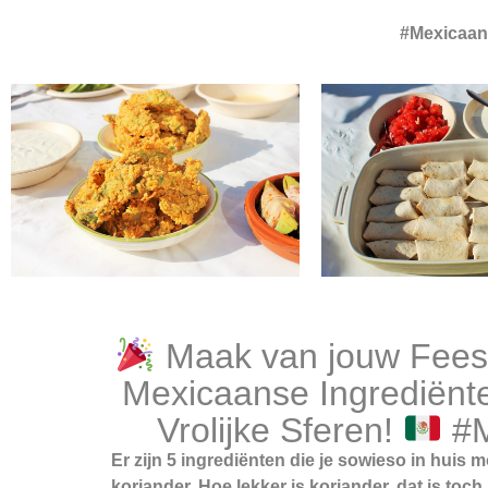
#Mexicaan
Maak van jouw Feest
Mexicaanse Ingrediënt
Vrolijke Sferen!
#M
Er zijn 5 ingrediënten die je sowieso in huis 
koriander. Hoe lekker is koriander, dat is toc