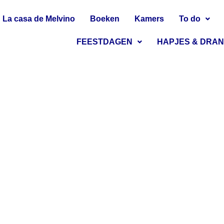
La casa de Melvino
Boeken
Kamers
To do
FEESTDAGEN
HAPJES & DRA