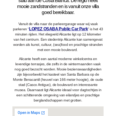
stad aan de Costa Blanca. De regio heeft
mooie zandstranden en is vanuit onze villa
goed bereikbaar.
Vanuit de villa naar de parkeergarage waar wij vaak
LOPEZ OSABA Public Car Park
parkeren “
” is het 43
minuten rijden. Het vliegveld Alicante ligt op 12 kilometer
van het centrum. Een stedentrip Alicante kan samengevat
worden als kunst, cultuur, (sea)food en prachtige stranden
met een mooie boulevard.
Alicante heeft een aantal moderne winkelcentra en
levendige terrasjes, die zelfs in de wintermaanden vaak
nog goed bezocht worden. Mooie bezienswaardigheden
zijn bijvoorbeeld het kasteel van Santa Barbara op de
Monte Benacantil (heuvel van 166 meter hoogte), de oude
stad (Casco Antiguo), de boulevard en interessante
musea. Daarnaast ligt Alicante ideaal voor dagtochtjes in
een schitterende omgeving van eilandjes en prachtige
berglandschappen met grotten.