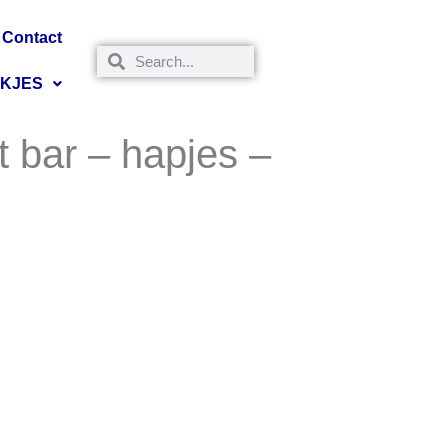
Contact
NKJES
 bar – hapjes –