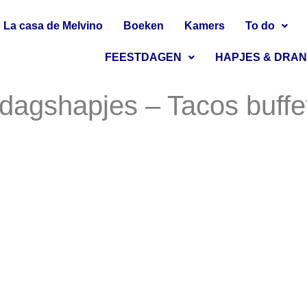
La casa de Melvino
Boeken
Kamers
To do
FEESTDAGEN
HAPJES & DRA
dagshapjes – Tacos buffet