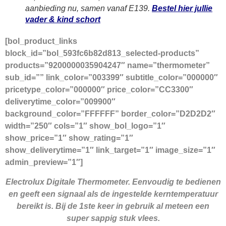
aanbieding nu, samen vanaf E139.
Bestel hier jullie
vader & kind schort
[bol_product_links
block_id=”bol_593fc6b82d813_selected-products”
products=”9200000035904247″ name=”thermometer”
sub_id=”” link_color=”003399″ subtitle_color=”000000″
pricetype_color=”000000″ price_color=”CC3300″
deliverytime_color=”009900″
background_color=”FFFFFF” border_color=”D2D2D2″
width=”250″ cols=”1″ show_bol_logo=”1″
show_price=”1″ show_rating=”1″
show_deliverytime=”1″ link_target=”1″ image_size=”1″
admin_preview=”1″]
Electrolux Digitale Thermometer. Eenvoudig te bedienen
en geeft een signaal als de ingestelde kerntemperatuur
bereikt is. Bij de 1ste keer in gebruik al meteen een
super sappig stuk vlees.