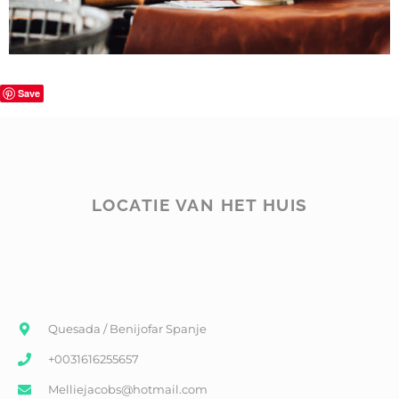
Save
LOCATIE VAN HET HUIS
Quesada / Benijofar Spanje
+0031616255657
Melliejacobs@hotmail.com