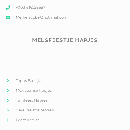
+0031616255657
Melliejacobs@hotmail.com
MELSFEESTJE HAPJES
Tapas Feestje
Mexicaanse hapjes
Tuinfeest Hapjes
Gevulde stokbroden
Feest hapjes