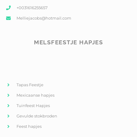
+0031616255657
Melliejacobs@hotmail.com
MELSFEESTJE HAPJES
Tapas Feestje
Mexicaanse hapjes
Tuinfeest Hapjes
Gevulde stokbroden
Feest hapjes