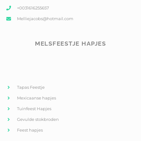
+0031616255657
Melliejacobs@hotmail.com
MELSFEESTJE HAPJES
Tapas Feestje
Mexicaanse hapjes
Tuinfeest Hapjes
Gevulde stokbroden
Feest hapjes