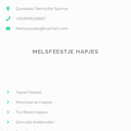
Quesada / Benijofar Spanje
+0031616255657
Melliejacobs@hotmail.com
MELSFEESTJE HAPJES
Tapas Feestje
Mexicaanse hapjes
Tuinfeest Hapjes
Gevulde stokbroden