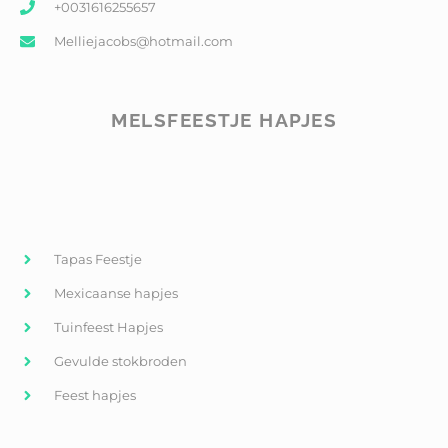
+0031616255657
Melliejacobs@hotmail.com
MELSFEESTJE HAPJES
Tapas Feestje
Mexicaanse hapjes
Tuinfeest Hapjes
Gevulde stokbroden
Feest hapjes