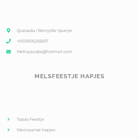
Quesada / Benijofar Spanje
+0031616255657
Melliejacobs@hotmail.com
MELSFEESTJE HAPJES
Tapas Feestje
Mexicaanse hapjes