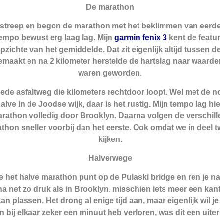
De marathon
tstreep en begon de marathon met het beklimmen van eerde
 tempo bewust erg laag lag. Mijn
garmin fenix 3
kent de featur
opzichte van het gemiddelde. Dat zit eigenlijk altijd tussen d
maakt en na 2 kilometer herstelde de hartslag naar waarde
waren geworden.
ede asfaltweg die kilometers rechtdoor loopt. Wel met de nod
ehalve in de Joodse wijk, daar is het rustig. Mijn tempo lag h
marathon volledig door Brooklyn. Daarna volgen de verschille
hon sneller voorbij dan het eerste. Ook omdat we in deel 
kijken.
Halverwege
je het halve marathon punt op de Pulaski bridge en ren je n
bijna net zo druk als in Brooklyn, misschien iets meer een ka
an plassen. Het drong al enige tijd aan, maar eigenlijk wil 
 bij elkaar zeker een minuut heb verloren, was dit een uiter