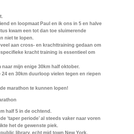
t.
end en loopmaat Paul en ik ons in 5 en halve
ustus kwam een tot dan toe sluimerende
 niet te lopen.
k veel aan cross- en krachttraining gedaan om
 specifieke kracht training is essentieel om
naar mijn enige 30km half oktober.
 24 en 30km duurloop vielen tegen en riepen
 de marathon te kunnen lopen!
arathon
m half 5 in de ochtend.
de ‘taper periode’ al steeds vaker naar voren
kte het de gewenste piek.
public library, echt mid town New York.