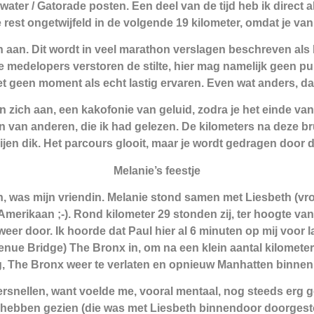
ter / Gatorade posten. Een deel van de tijd heb ik direct a
e rest ongetwijfeld in de volgende 19 kilometer, omdat je van 
 aan. Dit wordt in veel marathon verslagen beschreven als 
medelopers verstoren de stilte, hier mag namelijk geen pub
t geen moment als echt lastig ervaren. Even wat anders, dat
 zich aan, een kakofonie van geluid, zodra je het einde van
n van anderen, die ik had gelezen. De kilometers na deze br
 rijen dik. Het parcours glooit, maar je wordt gedragen doo
Melanie’s feestje
en, was mijn vriendin. Melanie stond samen met Liesbeth (v
merikaan ;-). Rond kilometer 29 stonden zij, ter hoogte van 
r door. Ik hoorde dat Paul hier al 6 minuten op mij voor l
s Avenue Bridge) The Bronx in, om na een klein aantal kilome
g, The Bronx weer te verlaten en opnieuw Manhatten binnen
versnellen, want voelde me, vooral mentaal, nog steeds erg 
 hebben gezien (die was met Liesbeth binnendoor doorgestok