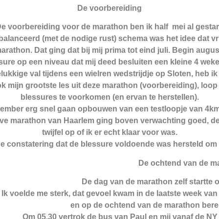
De voorbereiding
e voorbereiding voor de marathon ben ik half mei al gestar
balanceerd (met de nodige rust) schema was het idee dat vri
thon. Dat ging dat bij mij prima tot eind juli. Begin aug
ure op een niveau dat mij deed besluiten een kleine 4 weken
ukkige val tijdens een wielren wedstrijdje op Sloten, heb i
 ook mijn grootste les uit deze marathon (voorbereiding), loop
blessures te voorkomen (en ervan te herstellen).
tember erg snel gaan opbouwen van een testloopje van 4km 
ve marathon van Haarlem ging boven verwachting goed, de
twijfel op of ik er echt klaar voor was.
 de constatering dat de blessure voldoende was hersteld om
De ochtend van de m
De dag van de marathon zelf startte o
Ik voelde me sterk, dat gevoel kwam in de laatste week van 
en op de ochtend van de marathon berei
Om 05.30 vertrok de bus van Paul en mij vanaf de NY 