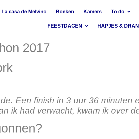
La casa de Melvino
Boeken
Kamers
To do
FEESTDAGEN
HAPJES & DRA
hon 2017
ork
inde.
Een finish in 3 uur 36 minuten
dan ik had verwacht, kwam ik over de
egonnen?