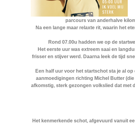
parcours van anderhalve kilom
Na een lange maar relaxte rit, waarin het e
Rond 07.00u hadden we op de startwei
Het eerste uur was extreem saai en langduri
frisser en stijver werd. Daarna leek de tijd sn
Een half uur voor het startschot sta je al 
aanmoedigingen richting Michel Butter (die h
afkomstig, sterk gezongen volkslied dat met
Het kenmerkende schot, afgevuurd vanuit een 