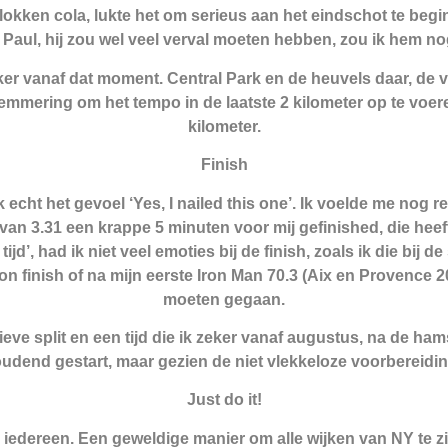
lokken cola, lukte het om serieus aan het eindschot te beg
 Paul, hij zou wel veel verval moeten hebben, zou ik hem n
jker vanaf dat moment. Central Park en de heuvels daar, de
emmering om het tempo in de laatste 2 kilometer op te voere
kilometer.
Finish
k echt het gevoel ‘Yes, I nailed this one’. Ik voelde me nog re
d van 3.31 een krappe 5 minuten voor mij gefinished, die he
ijd’, had ik niet veel emoties bij de finish, zoals ik die bij 
hon finish of na mijn eerste Iron Man 70.3 (Aix en Provence 
moeten gegaan.
ieve split en een tijd die ik zeker vanaf augustus, na de ham
udend gestart, maar gezien de niet vlekkeloze voorbereidin
Just do it!
iedereen. Een geweldige manier om alle wijken van NY te zi