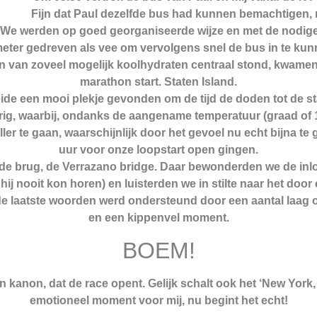
Fijn dat Paul dezelfde bus had kunnen bemachtigen,
We werden op goed georganiseerde wijze en met de nodig
eter gedreven als vee om vervolgens snel de bus in te kun
ten van zoveel mogelijk koolhydraten centraal stond, kwamen
marathon start. Staten Island.
de een mooi plekje gevonden om de tijd de doden tot de st
g, waarbij, ondanks de aangename temperatuur (graad of 12) 
eller te gaan, waarschijnlijk door het gevoel nu echt bijna te
uur voor onze loopstart open gingen.
op de brug, de Verrazano bridge. Daar bewonderden we de in
ij nooit kon horen) en luisterden we in stilte naar het door
 de laatste woorden werd ondersteund door een aantal laag 
en een kippenvel moment.
BOEM!
kanon, dat de race opent. Gelijk schalt ook het ‘New York
emotioneel moment voor mij, nu begint het echt!