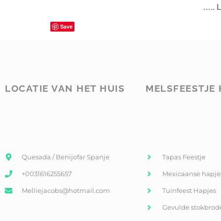
….. 
Save
LOCATIE VAN HET HUIS
MELSFEESTJE 
Quesada / Benijofar Spanje
Tapas Feestje
+0031616255657
Mexicaanse hapje
Melliejacobs@hotmail.com
Tuinfeest Hapjes
Gevulde stokbrod