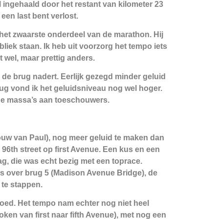
l ingehaald door het restant van kilometer 23
een last bent verlost.
het zwaarste onderdeel van de marathon. Hij
liek staan. Ik heb uit voorzorg het tempo iets
 wel, maar prettig anders.
 de brug nadert. Eerlijk gezegd minder geluid
ug vond ik het geluidsniveau nog wel hoger.
r de massa’s aan toeschouwers.
rouw van Paul), nog meer geluid te maken dan
96th street op first Avenue. Een kus en een
ag, die was echt bezig met een toprace.
ters over brug 5 (Madison Avenue Bridge), de
 te stappen.
goed. Het tempo nam echter nog niet heel
en van first naar fifth Avenue), met nog een