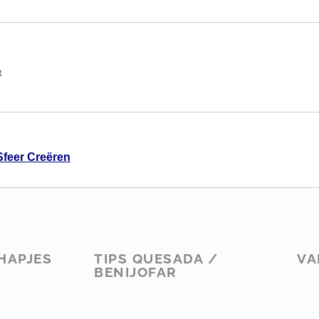
t
Sfeer Creëren
HAPJES
TIPS QUESADA /
VA
BENIJOFAR