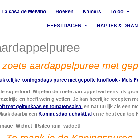
La casa de Melvino
Boeken
Kamers
To do
FEESTDAGEN
HAPJES & DRA
aardappelpuree
e zoete aardappelpuree met gep
nde superfood. Wij eten de zoete aardappel wel eens als gro
 vezelrijk en heeft weinig vetten. Je kan heerlijke recepten 
oft met geitenkaas en tomatensalsa
en natuurlijk als een m
aak daarbij een
Koningsdag gehaktbal
en je hebt een top 
_Image_Widget”]
[/siteorigin_widget]
Zo maak je de Koningspuree