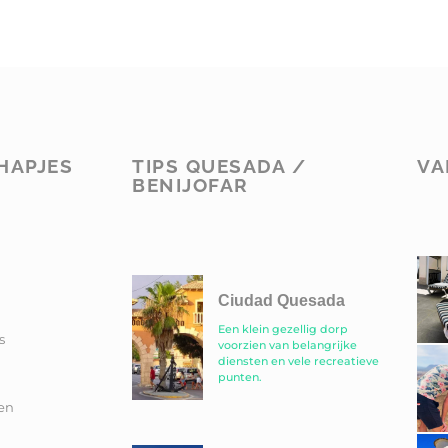
HAPJES
TIPS QUESADA /
VA
BENIJOFAR
Ciudad Quesada
Een klein gezellig dorp
s
voorzien van belangrijke
diensten en vele recreatieve
punten.
en