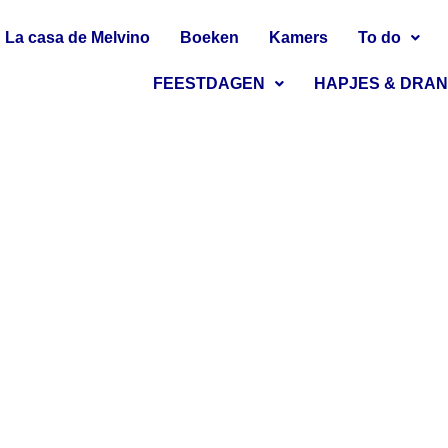
La casa de Melvino
Boeken
Kamers
To do
FEESTDAGEN
HAPJES & DRA