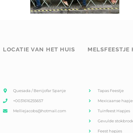
LOCATIE VAN HET HUIS
MELSFEESTJE 
Quesada / Benijofar Spanje
Tapas Feestje
+0031616255657
Mexicaanse hapje
Melliejacobs@hotmail.com
Tuinfeest Hapjes
Gevulde stokbrod
Feest hapjes