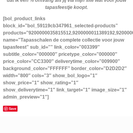
dat ik een % ontvang als jij via mijn site wat voor jouw
tapasfeestje koopt.
[bol_product_links
block_id=”bol_59119cb347961_selected-products”
products=”9200000035815512,9200000011389192,920000
name=”Tapasschalen de complete collectie voor jouw
tapasfeest” sub_id=”” link_color=”003399″
subtitle_color=”000000″ pricetype_color=”000000″
price_color=”CC3300″ deliverytime_color=”009900″
background_color=”FFFFFF” border_color=”D2D2D2″
width=”800″ cols=”3″ show_bol_logo=”1″
show_price=”1″ show_rating=”1″
show_deliverytime=”1″ link_target=”1″ image_size=”1″
admin_preview=”1″]
Save