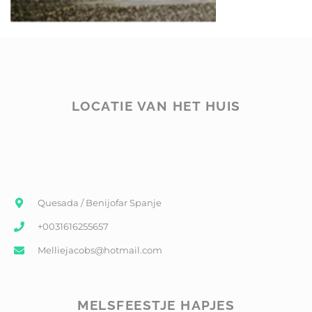
LOCATIE VAN HET HUIS
Quesada / Benijofar Spanje
+0031616255657
Melliejacobs@hotmail.com
MELSFEESTJE HAPJES