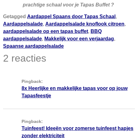
prachtige schaal voor je Tapas Buffet ?
Getagged
Aardappel Spaans door Tapas Schaal
,
Aardappelsalade
,
Aardappelsalade knoflook citroen
,
aardappelsalade op een tapas buffet
,
BBQ
aardappelsalade
,
Makkelijk voor een verjaardag
,
Spaanse aardappelsalade
2 reacties
Pingback:
8x Heerlijke en makkelijke tapas voor op jouw
Tapasfeestje
Pingback:
Tuinfeest! Ideeën voor zomerse tuinfeest hapjes
zonder elektriciteit