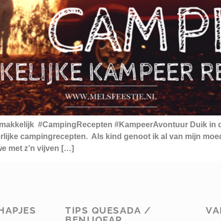
 makkelijk #CampingRecepten #KampeerAvontuur Duik in d
eerlijke campingrecepten. Als kind genoot ik al van mijn m
we met z’n vijven […]
HAPJES
TIPS QUESADA /
VA
BENIJOFAR