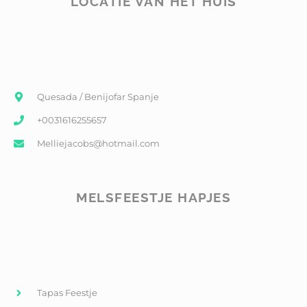
LOCATIE VAN HET HUIS
Quesada / Benijofar Spanje
+0031616255657
Melliejacobs@hotmail.com
MELSFEESTJE HAPJES
Tapas Feestje