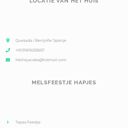
LOCATIE VAN HET HUIS
Quesada / Benijofar Spanje
+0031616255657
Melliejacobs@hotmail.com
MELSFEESTJE HAPJES
Tapas Feestje