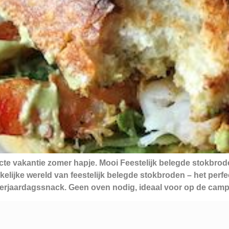
te vakantie zomer hapje. Mooi Feestelijk belegde stokbro
elijke wereld van feestelijk belegde stokbroden – het perf
 verjaardagssnack. Geen oven nodig, ideaal voor op de cam