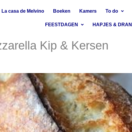
La casa de Melvino
Boeken
Kamers
To do
FEESTDAGEN
HAPJES & DRA
zarella Kip & Kersen