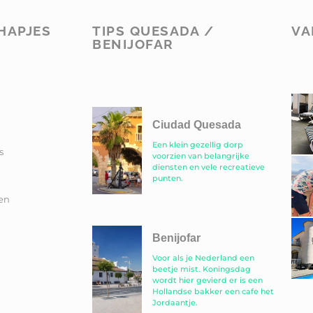
HAPJES
TIPS QUESADA /
VA
BENIJOFAR
Ciudad Quesada
Een klein gezellig dorp
s
voorzien van belangrijke
diensten en vele recreatieve
punten.
en
Benijofar
Voor als je Nederland een
beetje mist. Koningsdag
wordt hier gevierd er is een
Hollandse bakker een cafe het
Jordaantje.