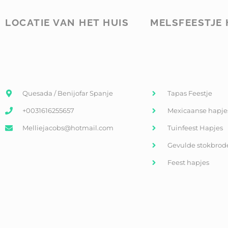
LOCATIE VAN HET HUIS
MELSFEESTJE 
Quesada / Benijofar Spanje
Tapas Feestje
+0031616255657
Mexicaanse hapje
Melliejacobs@hotmail.com
Tuinfeest Hapjes
Gevulde stokbrod
Feest hapjes