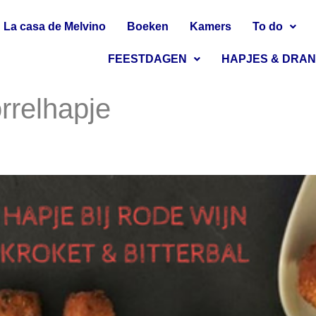
La casa de Melvino
Boeken
Kamers
To do
FEESTDAGEN
HAPJES & DRA
rrelhapje