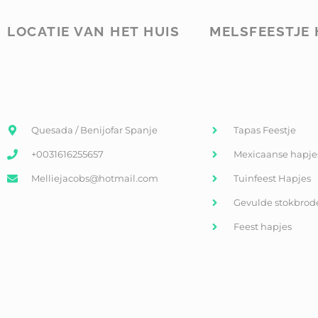
LOCATIE VAN HET HUIS
MELSFEESTJE 
Quesada / Benijofar Spanje
Tapas Feestje
+0031616255657
Mexicaanse hapje
Melliejacobs@hotmail.com
Tuinfeest Hapjes
Gevulde stokbrod
Feest hapjes