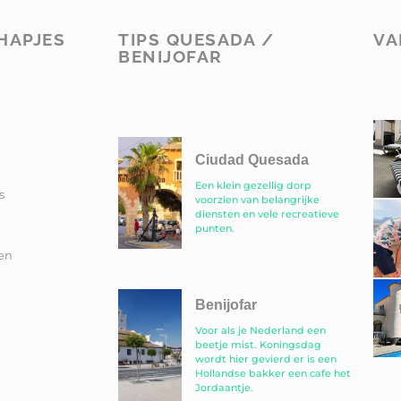
HAPJES
TIPS QUESADA /
VA
BENIJOFAR
Ciudad Quesada
Een klein gezellig dorp
s
voorzien van belangrijke
diensten en vele recreatieve
punten.
en
Benijofar
Voor als je Nederland een
beetje mist. Koningsdag
wordt hier gevierd er is een
Hollandse bakker een cafe het
Jordaantje.