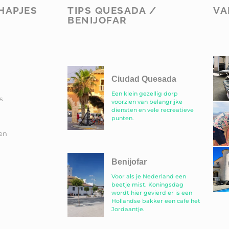
HAPJES
TIPS QUESADA /
VA
BENIJOFAR
Ciudad Quesada
Een klein gezellig dorp
s
voorzien van belangrijke
diensten en vele recreatieve
punten.
en
Benijofar
Voor als je Nederland een
beetje mist. Koningsdag
wordt hier gevierd er is een
Hollandse bakker een cafe het
Jordaantje.