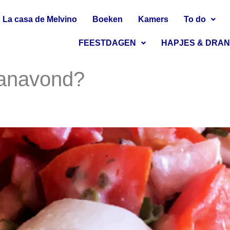
La casa de Melvino
Boeken
Kamers
To do
FEESTDAGEN
HAPJES & DRA
vanavond?