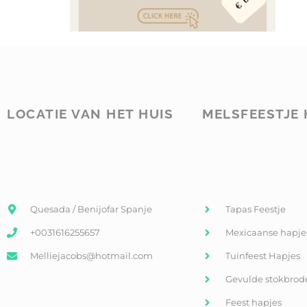
LOCATIE VAN HET HUIS
MELSFEESTJE 
Quesada / Benijofar Spanje
Tapas Feestje
+0031616255657
Mexicaanse hapje
Melliejacobs@hotmail.com
Tuinfeest Hapjes
Gevulde stokbrod
Feest hapjes