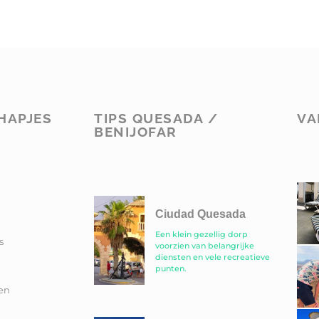
HAPJES
TIPS QUESADA /
VA
BENIJOFAR
Ciudad Quesada
Een klein gezellig dorp
s
voorzien van belangrijke
diensten en vele recreatieve
punten.
en