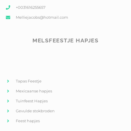
+0031616255657
Melliejacobs@hotmail.com
MELSFEESTJE HAPJES
Tapas Feestje
Mexicaanse hapjes
Tuinfeest Hapjes
Gevulde stokbroden
Feest hapjes