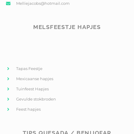
Melliejacobs@hotmail.com
MELSFEESTJE HAPJES
Tapas Feestje
Mexicaanse hapjes
Tuinfeest Hapjes
Gevulde stokbroden
Feest hapjes
TIPS QUESADA / BENIJOFAR