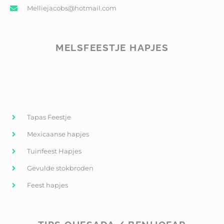
Melliejacobs@hotmail.com
MELSFEESTJE HAPJES
Tapas Feestje
Mexicaanse hapjes
Tuinfeest Hapjes
Gevulde stokbroden
Feest hapjes