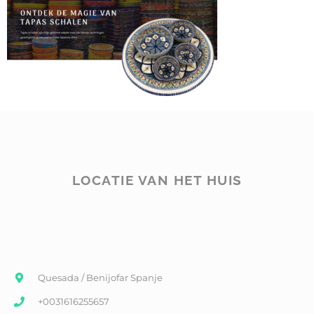
LOCATIE VAN HET HUIS
Quesada / Benijofar Spanje
+0031616255657