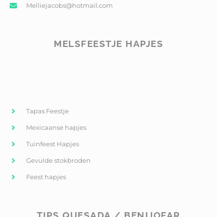
Melliejacobs@hotmail.com
MELSFEESTJE HAPJES
Tapas Feestje
Mexicaanse hapjes
Tuinfeest Hapjes
Gevulde stokbroden
Feest hapjes
TIPS QUESADA / BENIJOFAR