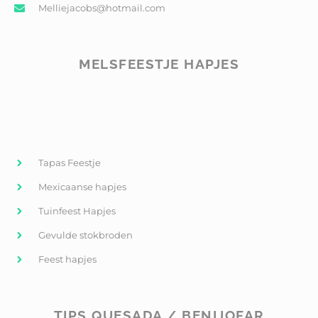
Melliejacobs@hotmail.com
MELSFEESTJE HAPJES
Tapas Feestje
Mexicaanse hapjes
Tuinfeest Hapjes
Gevulde stokbroden
Feest hapjes
TIPS QUESADA / BENIJOFAR