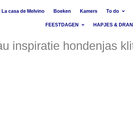
La casa de Melvino
Boeken
Kamers
To do
FEESTDAGEN
HAPJES & DRA
u inspiratie hondenjas kl