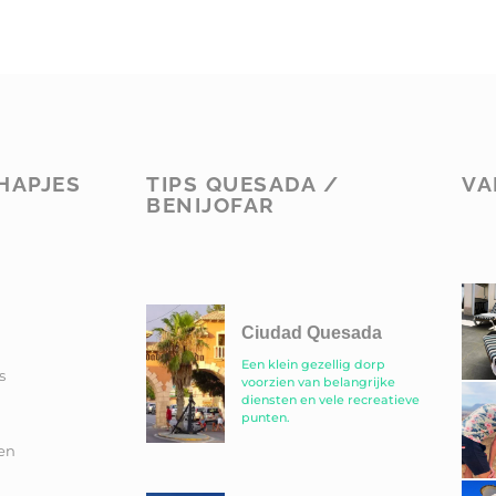
HAPJES
TIPS QUESADA /
VA
BENIJOFAR
Ciudad Quesada
Een klein gezellig dorp
s
voorzien van belangrijke
diensten en vele recreatieve
punten.
en