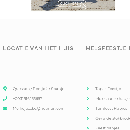
LOCATIE VAN HET HUIS
MELSFEESTJE 
Quesada / Benijofar Spanje
Tapas Feestje
+0031616255657
Mexicaanse hapje
Melliejacobs@hotmail.com
Tuinfeest Hapjes
Gevulde stokbrod
Feest hapjes