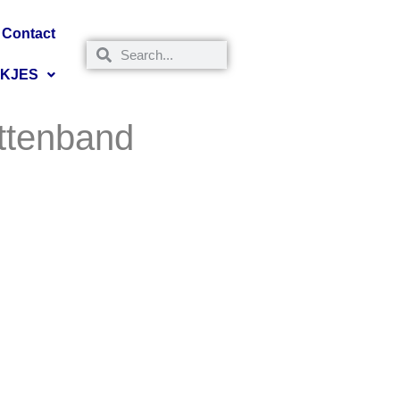
Contact
NKJES
ittenband