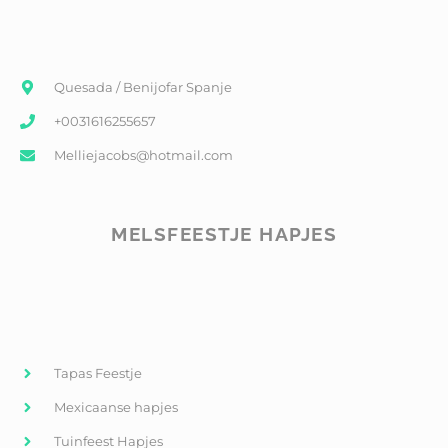
Quesada / Benijofar Spanje
+0031616255657
Melliejacobs@hotmail.com
MELSFEESTJE HAPJES
Tapas Feestje
Mexicaanse hapjes
Tuinfeest Hapjes