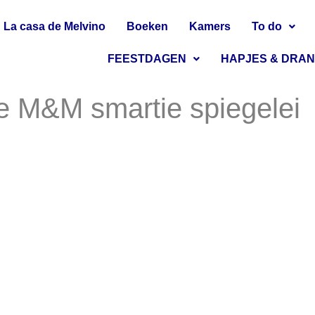
La casa de Melvino
Boeken
Kamers
To do
FEESTDAGEN
HAPJES & DRA
le M&M smartie spiegelei