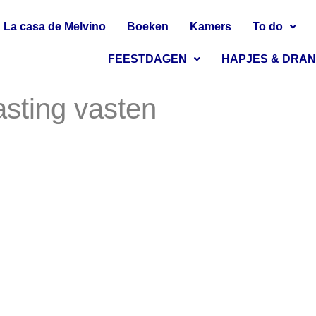
La casa de Melvino
Boeken
Kamers
To do
FEESTDAGEN
HAPJES & DRA
asting vasten