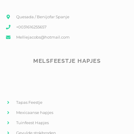
Quesada / Benijofar Spanje
+0031616255657
Melliejacobs@hotmail.com
MELSFEESTJE HAPJES
Tapas Feestje
Mexicaanse hapjes
Tuinfeest Hapjes
Gevulde stokbroden