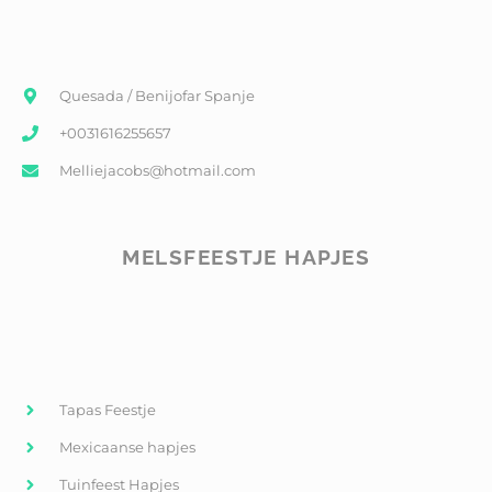
Quesada / Benijofar Spanje
+0031616255657
Melliejacobs@hotmail.com
MELSFEESTJE HAPJES
Tapas Feestje
Mexicaanse hapjes
Tuinfeest Hapjes