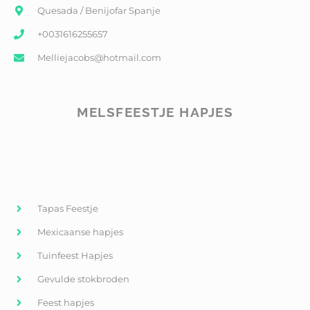
Quesada / Benijofar Spanje
+0031616255657
Melliejacobs@hotmail.com
MELSFEESTJE HAPJES
Tapas Feestje
Mexicaanse hapjes
Tuinfeest Hapjes
Gevulde stokbroden
Feest hapjes