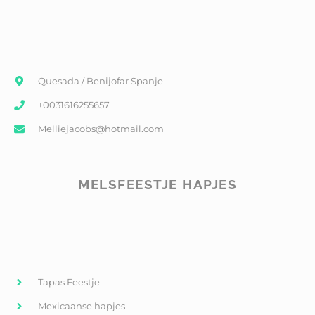
Quesada / Benijofar Spanje
+0031616255657
Melliejacobs@hotmail.com
MELSFEESTJE HAPJES
Tapas Feestje
Mexicaanse hapjes