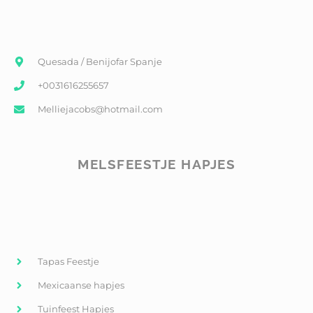
Quesada / Benijofar Spanje
+0031616255657
Melliejacobs@hotmail.com
MELSFEESTJE HAPJES
Tapas Feestje
Mexicaanse hapjes
Tuinfeest Hapjes