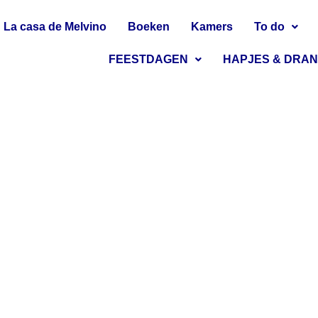
La casa de Melvino
Boeken
Kamers
To do
FEESTDAGEN
HAPJES & DRA