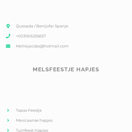
Quesada / Benijofar Spanje
+0031616255657
Melliejacobs@hotmail.com
MELSFEESTJE HAPJES
Tapas Feestje
Mexicaanse hapjes
Tuinfeest Hapjes