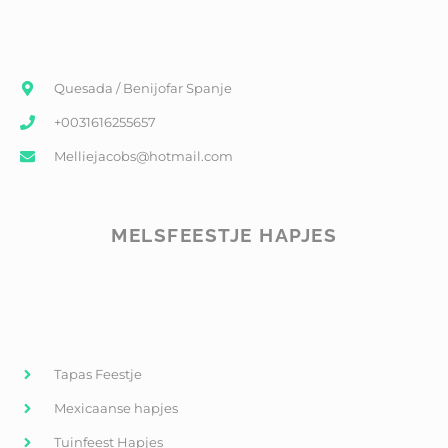
Quesada / Benijofar Spanje
+0031616255657
Melliejacobs@hotmail.com
MELSFEESTJE HAPJES
Tapas Feestje
Mexicaanse hapjes
Tuinfeest Hapjes