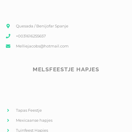
Quesada / Benijofar Spanje
+0031616255657
Melliejacobs@hotmail.com
MELSFEESTJE HAPJES
Tapas Feestje
Mexicaanse hapjes
Tuinfeest Hapjes