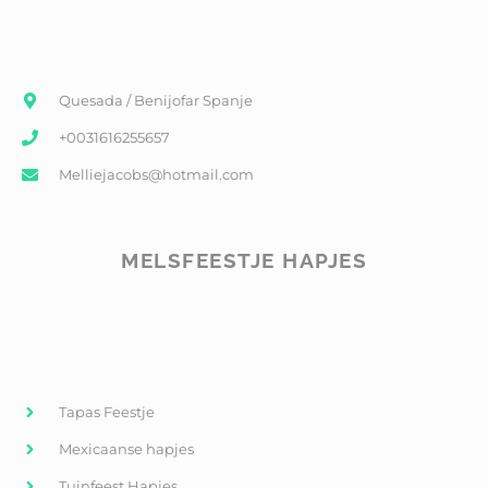
Quesada / Benijofar Spanje
+0031616255657
Melliejacobs@hotmail.com
MELSFEESTJE HAPJES
Tapas Feestje
Mexicaanse hapjes
Tuinfeest Hapjes