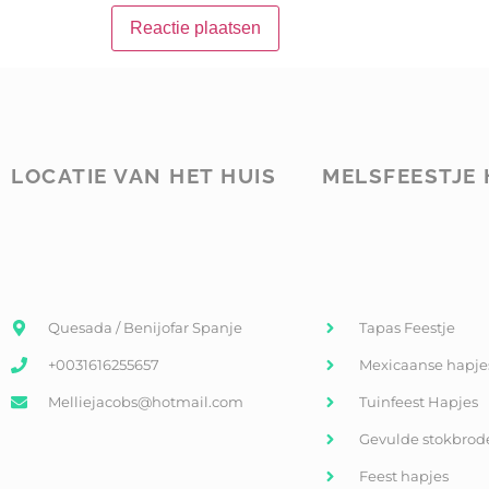
LOCATIE VAN HET HUIS
MELSFEESTJE 
Quesada / Benijofar Spanje
Tapas Feestje
+0031616255657
Mexicaanse hapje
Melliejacobs@hotmail.com
Tuinfeest Hapjes
Gevulde stokbrod
Feest hapjes