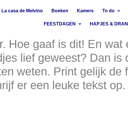
La casa de Melvino
Boeken
Kamers
To do
FEESTDAGEN
HAPJES & DRA
r. Hoe gaaf is dit! En wat
djes lief geweest? Dan is 
en weten. Print gelijk de 
rijf er een leuke tekst op.