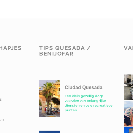
HAPJES
TIPS QUESADA /
VA
BENIJOFAR
Ciudad Quesada
Een klein gezellig dorp
s
voorzien van belangrijke
diensten en vele recreatieve
punten.
en