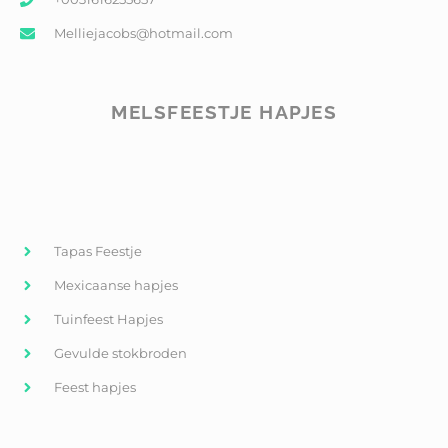
Melliejacobs@hotmail.com
MELSFEESTJE HAPJES
Tapas Feestje
Mexicaanse hapjes
Tuinfeest Hapjes
Gevulde stokbroden
Feest hapjes