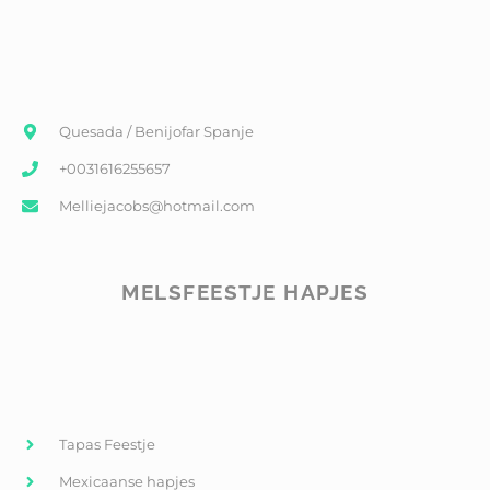
Quesada / Benijofar Spanje
+0031616255657
Melliejacobs@hotmail.com
MELSFEESTJE HAPJES
Tapas Feestje
Mexicaanse hapjes